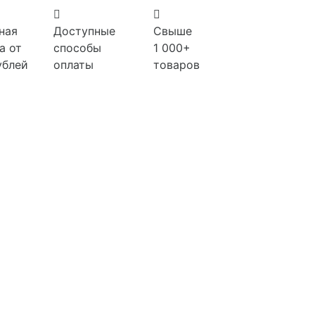
ная
Доступные
Свыше
а от
способы
1 000+
ублей
оплаты
товаров