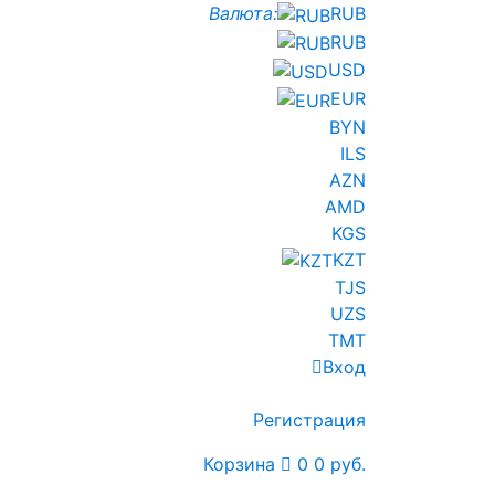
Валюта:
RUB
RUB
USD
EUR
BYN
ILS
AZN
AMD
KGS
KZT
TJS
UZS
TMT
Вход
Регистрация
Корзина
0
0 руб.